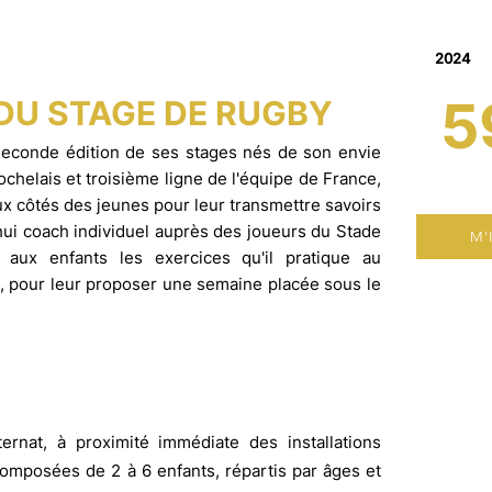
2024
5
 DU
STAGE DE RUGBY
econde édition de ses stages nés de son envie
chelais et troisième ligne de l'équipe de France,
ux côtés des jeunes pour leur transmettre savoirs
'hui coach individuel auprès des joueurs du Stade
M'
r aux enfants les exercices qu'il pratique au
s, pour leur proposer une semaine placée sous le
Filles et g
ernat, à proximité immédiate des installations
Licenciés à
omposées de 2 à 6 enfants, répartis par âges et
2 années d