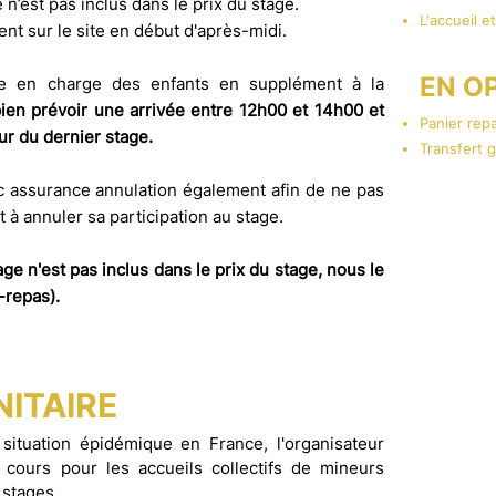
 n’est pas inclus dans le prix du stage.
L'accueil e
ment sur le site en début d'après-midi.
EN OP
ise en charge des enfants en supplément à la
en prévoir une arrivée entre 12h00 et 14h00 et
Panier rep
ur du dernier stage.
Transfert 
c assurance annulation également afin de ne pas
t à annuler sa participation au stage.
ASS
ge n'est pas inclus dans le prix du stage, nous le
-repas).
Annula
Annulatio
covid...​
ITAIRE
Multir
 situation épidémique en France, l'organisateur
Annulatio
 cours pour les accueils collectifs de mineurs
covid...
 stages.