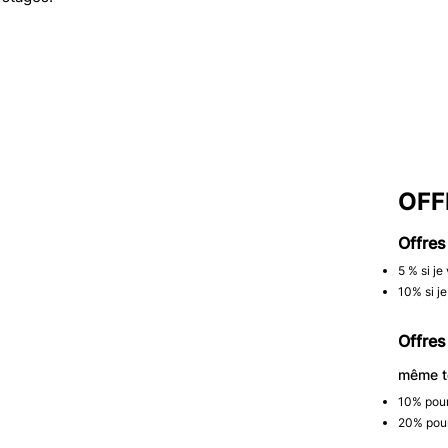
Interrupt
Assistan
OFF
Offres
​5 % si j
10% si j
Offres
même te
​10% pou
20% pour