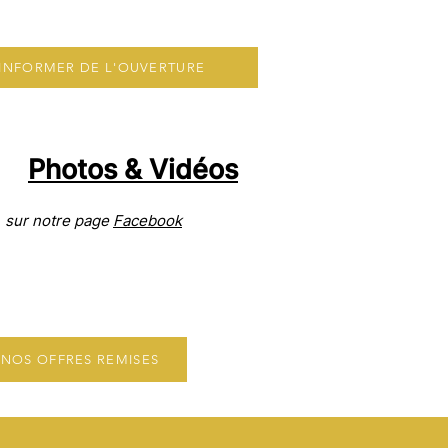
INFORMER DE L'OUVERTURE
Photos
& Vidéos
sur notre page
Face
book
NOS OFFRES REMISES
rugby club
, stage rugby été,
es rugby été 2024,
stages rugby