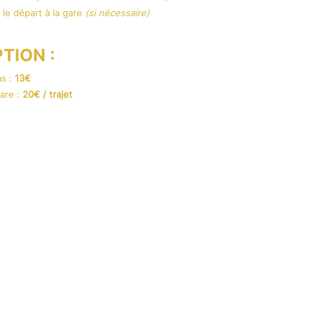
t le départ à la gare
(si nécessaire)
TION :​
as :
13€
gare :
20€ / trajet
URANCES
tion (Covid inclus) : 35 €
n de participation pour raison médicale,
isques (Covid inclus) : 55 €
n de participation pour raison médicale,