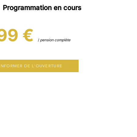
Programmation en cours
9
9 €
/
pension complète
INFORMER DE L'OUVERTURE
POUR QUI
arçons nés entre 2014 et 2009
 la FFR
e pratique en club