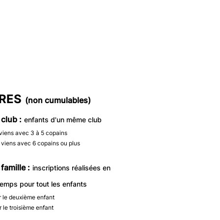
ion de séjour
ce rapatriement
RES
(non cumulables)
 club :
en
fants d'un même club
e viens avec 3 à 5 copains
e viens avec 6 copains ou plus
 famille
:
inscriptions réalisées en
mps pour tout les enfants
r le deuxième enfant
 le troisième enfant