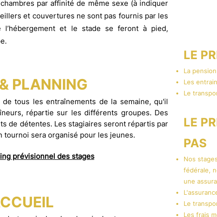
 chambres par affinité de même sexe (à indiquer
Débutants 
oreillers et couvertures ne sont pas fournis par les
e l’hébergement et le stade se feront à pied,
e.
LE P
La pensio
& PLANNING
Les entrai
Le transpor
 de tous les entraînements de la semaine, qu'il
neurs, répartie sur les différents groupes. Des
LE P
s de détentes. Les stagiaires seront répartis par
n tournoi sera organisé pour les jeunes.
PAS​
ning prévisionnel des stages
Nos stages
fédérale, 
une assura
L'assuranc
CCUEIL
Le transpor
Les frais 